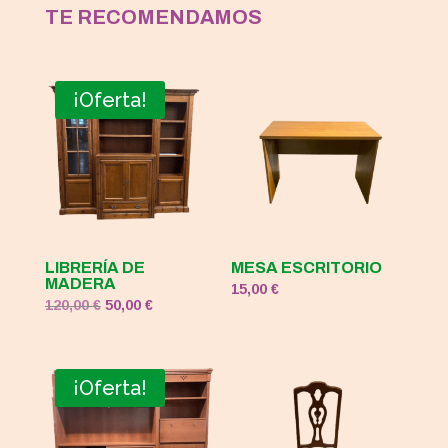
TE RECOMENDAMOS
¡Oferta!
LIBRERÍA DE
MESA ESCRITORIO
MADERA
15,00
€
El
El
120,00
€
50,00
€
precio
precio
original
actual
era:
es:
¡Oferta!
120,00 €.
50,00 €.