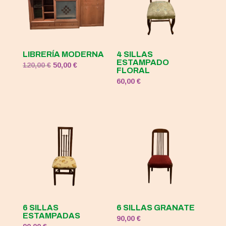
LIBRERÍA MODERNA
4 SILLAS
ESTAMPADO
El
El
120,00
€
50,00
€
FLORAL
precio
precio
60,00
€
original
actual
era:
es:
120,00 €.
50,00 €.
6 SILLAS
6 SILLAS GRANATE
ESTAMPADAS
90,00
€