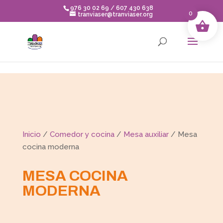
Skip to content
976 30 02 69 / 607 430 638
0
tranviaser@tranviaser.org
Inicio
/
Comedor y cocina
/
Mesa auxiliar
/ Mesa
cocina moderna
MESA COCINA
MODERNA