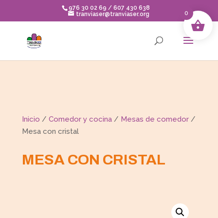
Skip
976 30 02 69 / 607 430 638
to
0
tranviaser@tranviaser.org
content
Inicio
/
Comedor y cocina
/
Mesas de comedor
/
Mesa con cristal
MESA CON CRISTAL