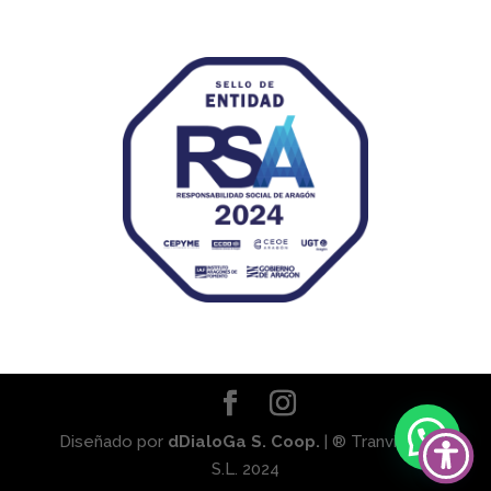
Diseñado por
dDialoGa S. Coop.
| ® Tranviaser
S.L. 2024