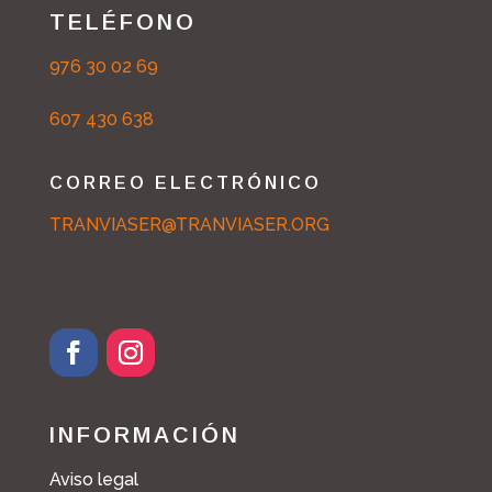
TELÉFONO
976 30 02 69
607 430 638
CORREO ELECTRÓNICO
TRANVIASER@TRANVIASER.ORG
F
I
a
n
c
s
INFORMACIÓN
e
t
b
a
Aviso legal
o
g