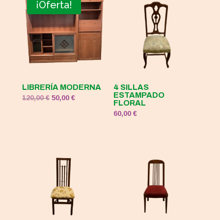
era:
es:
¡Oferta!
120,00 €.
50,00 €.
LIBRERÍA MODERNA
4 SILLAS
ESTAMPADO
El
El
120,00
€
50,00
€
FLORAL
precio
precio
60,00
€
original
actual
era:
es:
120,00 €.
50,00 €.