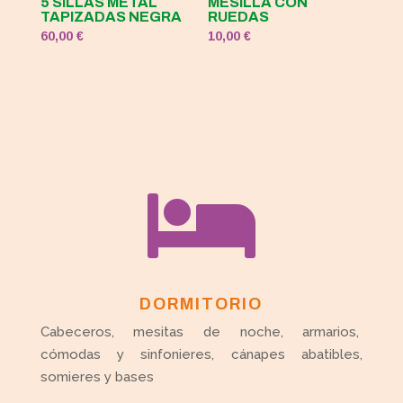
5 SILLAS METAL
MESILLA CON
TAPIZADAS NEGRA
RUEDAS
60,00
€
10,00
€

DORMITORIO
Cabeceros, mesitas de noche, armarios,
cómodas y sinfonieres, cánapes abatibles,
somieres y bases