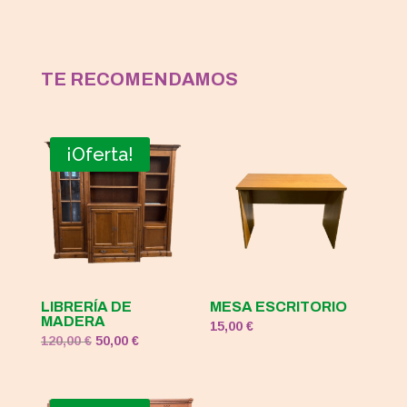
TE RECOMENDAMOS
¡Oferta!
LIBRERÍA DE
MESA ESCRITORIO
MADERA
15,00
€
El
El
120,00
€
50,00
€
precio
precio
original
actual