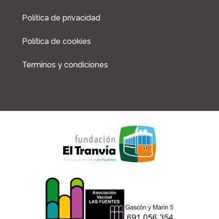
o
r
Política de privacidad
k
a
m
Política de cookies
Terminos y condiciones