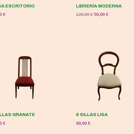
A ESCRITORIO
LIBRERÍA MODERNA
El
El
00
€
120,00
€
50,00
€
precio
precio
original
actual
era:
es:
120,00 €.
50,00 €.
ILLAS GRANATE
6 SILLAS LISA
00
€
90,00
€