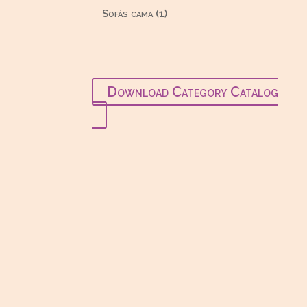
productos
1
Sofás cama
1
producto
Download Category Catalog