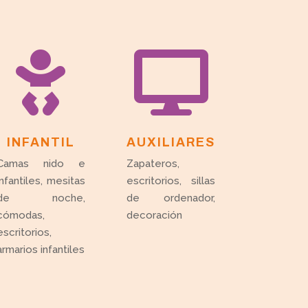


INFANTIL
AUXILIARES
Camas nido e
Zapateros,
infantiles, mesitas
escritorios, sillas
de noche,
de ordenador,
cómodas,
decoración
escritorios,
armarios infantiles