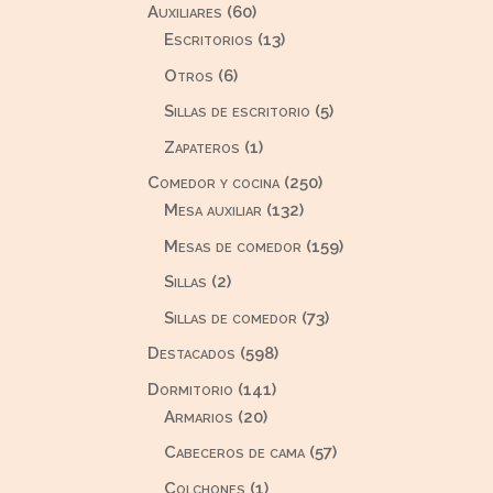
60
Auxiliares
60
productos
13
Escritorios
13
productos
6
Otros
6
productos
5
Sillas de escritorio
5
productos
1
Zapateros
1
producto
250
Comedor y cocina
250
132
productos
Mesa auxiliar
132
productos
159
Mesas de comedor
159
productos
2
Sillas
2
productos
73
Sillas de comedor
73
productos
598
Destacados
598
productos
141
Dormitorio
141
20
productos
Armarios
20
productos
57
Cabeceros de cama
57
productos
1
Colchones
1