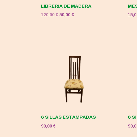
LIBRERÍA DE MADERA
MES
El
El
120,00
€
50,00
€
15,
precio
precio
original
actual
era:
es:
120,00 €.
50,00 €.
6 SILLAS ESTAMPADAS
6 S
90,00
€
90,