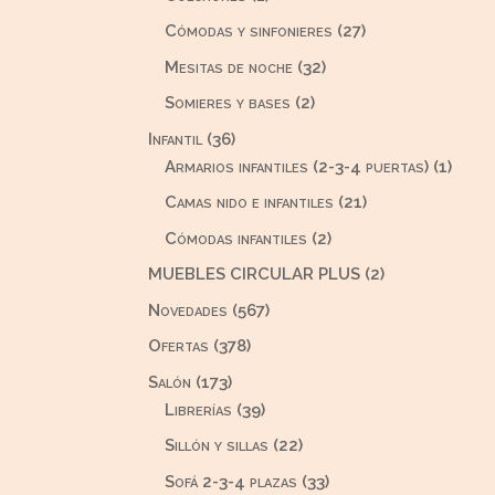
producto
27
Cómodas y sinfonieres
27
productos
32
Mesitas de noche
32
productos
2
Somieres y bases
2
productos
36
Infantil
36
productos
1
Armarios infantiles (2-3-4 puertas)
1
produ
21
Camas nido e infantiles
21
productos
2
Cómodas infantiles
2
productos
2
MUEBLES CIRCULAR PLUS
2
productos
567
Novedades
567
productos
378
Ofertas
378
productos
173
Salón
173
productos
39
Librerías
39
productos
22
Sillón y sillas
22
productos
33
Sofá 2-3-4 plazas
33