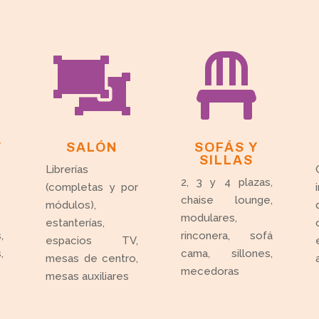


Y
SALÓN
SOFÁS Y
SILLAS
Librerías
2, 3 y 4 plazas,
(completas y por
chaise lounge,
módulos),
modulares,
estanterías,
,
rinconera, sofá
espacios TV,
,
cama, sillones,
mesas de centro,
mecedoras
mesas auxiliares