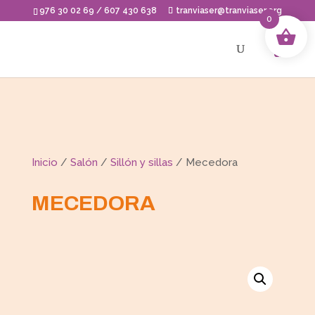
Skip
976 30 02 69 / 607 430 638
tranviaser@tranviaser.org
to
0
content
Inicio
/
Salón
/
Sillón y sillas
/ Mecedora
MECEDORA