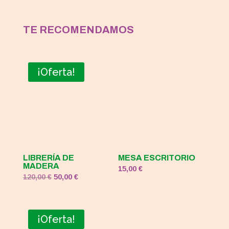
TE RECOMENDAMOS
¡Oferta!
LIBRERÍA DE
MESA ESCRITORIO
MADERA
15,00
€
El
El
120,00
€
50,00
€
precio
precio
original
actual
era:
es:
¡Oferta!