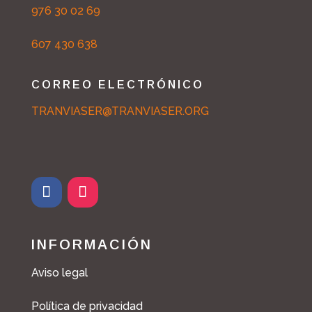
976 30 02 69
607 430 638
CORREO ELECTRÓNICO
TRANVIASER@TRANVIASER.ORG
F
I
a
n
c
s
INFORMACIÓN
e
t
b
a
Aviso legal
o
g
o
r
Política de privacidad
k
a