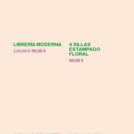
120,00 €.
50,00 €.
LIBRERÍA MODERNA
4 SILLAS
ESTAMPADO
El
El
120,00
€
50,00
€
FLORAL
precio
precio
60,00
€
original
actual
era:
es:
120,00 €.
50,00 €.