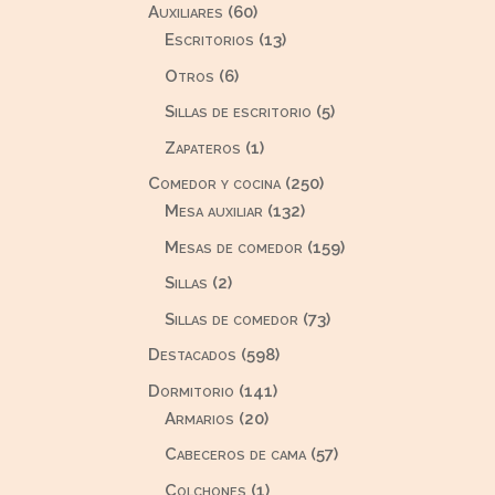
60
Auxiliares
60
productos
13
Escritorios
13
productos
6
Otros
6
productos
5
Sillas de escritorio
5
productos
1
Zapateros
1
producto
250
Comedor y cocina
250
132
productos
Mesa auxiliar
132
productos
159
Mesas de comedor
159
productos
2
Sillas
2
productos
73
Sillas de comedor
73
productos
598
Destacados
598
productos
141
Dormitorio
141
20
productos
Armarios
20
productos
57
Cabeceros de cama
57
productos
1
Colchones
1