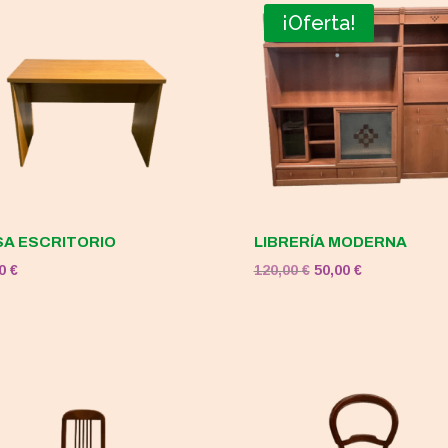
¡Oferta!
A ESCRITORIO
LIBRERÍA MODERNA
El
El
00
€
120,00
€
50,00
€
precio
precio
original
actual
era:
es:
120,00 €.
50,00 €.