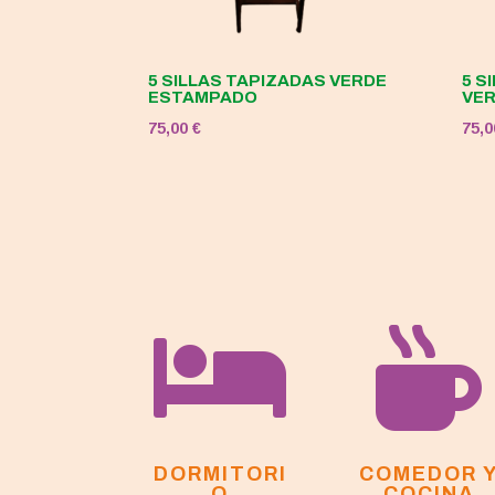
5 SILLAS TAPIZADAS VERDE
5 S
ESTAMPADO
VE
75,00
€
75,


DORMITORI
COMEDOR 
O
COCINA