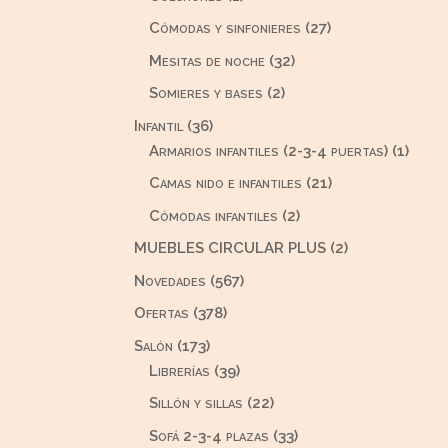
producto
27
Cómodas y sinfonieres
27
productos
32
Mesitas de noche
32
productos
2
Somieres y bases
2
productos
36
Infantil
36
productos
1
Armarios infantiles (2-3-4 puertas)
1
produ
21
Camas nido e infantiles
21
productos
2
Cómodas infantiles
2
productos
2
MUEBLES CIRCULAR PLUS
2
productos
567
Novedades
567
productos
378
Ofertas
378
productos
173
Salón
173
productos
39
Librerías
39
productos
22
Sillón y sillas
22
productos
33
Sofá 2-3-4 plazas
33