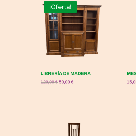
¡Oferta!
LIBRERÍA DE MADERA
MES
El
El
120,00
€
50,00
€
15,
precio
precio
original
actual
era:
es:
120,00 €.
50,00 €.