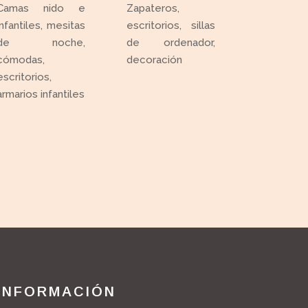
Camas nido e
Zapateros,
infantiles, mesitas
escritorios, sillas
de noche,
de ordenador,
cómodas,
decoración
escritorios,
armarios infantiles
INFORMACIÓN