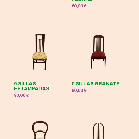
precio
precio
60,00
€
original
actual
era:
es:
120,00 €.
50,00 €.
6 SILLAS
6 SILLAS GRANATE
ESTAMPADAS
90,00
€
90,00
€