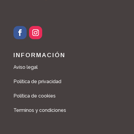
F
I
a
n
c
s
INFORMACIÓN
e
t
b
a
Aviso legal
o
g
o
r
Política de privacidad
k
a
m
Política de cookies
Terminos y condiciones