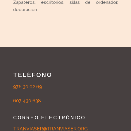
Zapateros, escritorios, sillas de ordenador,
decoración
TELÉFONO
976 30 02 69
607 430 638
CORREO ELECTRÓNICO
TRANVIASER@TRANVIASER.ORG