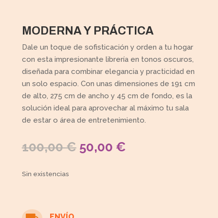
MODERNA Y PRÁCTICA
Dale un toque de sofisticación y orden a tu hogar
con esta impresionante librería en tonos oscuros,
diseñada para combinar elegancia y practicidad en
un solo espacio. Con unas dimensiones de 191 cm
de alto, 275 cm de ancho y 45 cm de fondo, es la
solución ideal para aprovechar al máximo tu sala
de estar o área de entretenimiento.
EL
EL
100,00
€
50,00
€
PRECIO
PRECIO
ORIGINAL
ACTUAL
Sin existencias
ERA:
ES:
100,00 €.
50,00 €.
ENVÍO