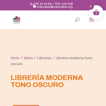
Skip
976 30 02 69 / 607 430 638
to
0
tranviaser@tranviaser.org
content
Inicio
/
Salón
/
Librerías
/ Librería moderna tono
oscuro
LIBRERÍA MODERNA
TONO OSCURO