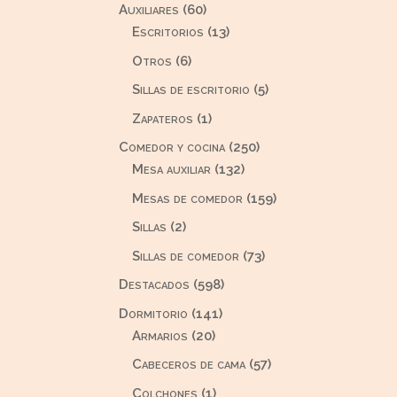
60
Auxiliares
60
productos
13
Escritorios
13
productos
6
Otros
6
productos
5
Sillas de escritorio
5
productos
1
Zapateros
1
producto
250
Comedor y cocina
250
132
productos
Mesa auxiliar
132
productos
159
Mesas de comedor
159
productos
2
Sillas
2
productos
73
Sillas de comedor
73
productos
598
Destacados
598
productos
141
Dormitorio
141
20
productos
Armarios
20
productos
57
Cabeceros de cama
57
productos
1
Colchones
1