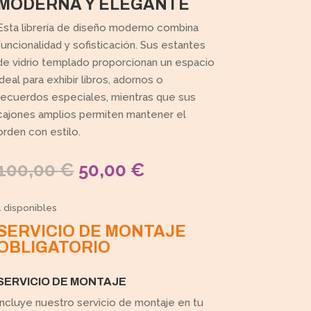
MODERNA Y ELEGANTE
Esta librería de diseño moderno combina
funcionalidad y sofisticación. Sus estantes
de vidrio templado proporcionan un espacio
ideal para exhibir libros, adornos o
recuerdos especiales, mientras que sus
cajones amplios permiten mantener el
orden con estilo.
EL
EL
100,00
€
50,00
€
PRECIO
PRECIO
ORIGINAL
ACTUAL
1 disponibles
ERA:
ES:
SERVICIO DE MONTAJE
100,00 €.
50,00 €.
OBLIGATORIO
SERVICIO DE MONTAJE
Incluye nuestro servicio de montaje en tu