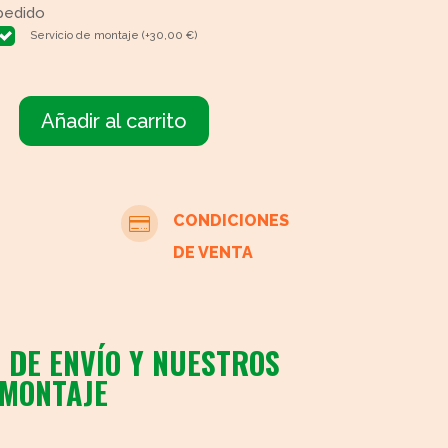
pedido
Servicio de montaje
(
+
30,00
€
)
Añadir al carrito
Librería
moderna
cantidad
CONDICIONES

DE VENTA
 DE ENVÍO Y NUESTROS
 MONTAJE