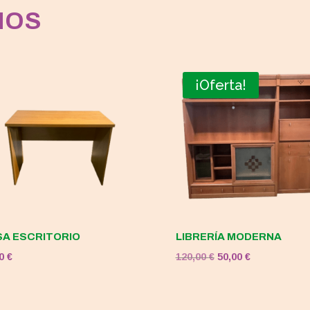
MOS
¡Oferta!
A ESCRITORIO
LIBRERÍA MODERNA
El
El
00
€
120,00
€
50,00
€
precio
precio
original
actual
era:
es: