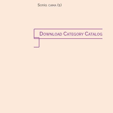
productos
1
Sofás cama
1
producto
Download Category Catalog