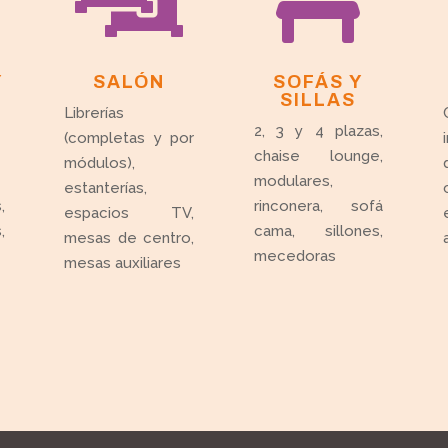
Y
SALÓN
SOFÁS Y
SILLAS
Librerías
2, 3 y 4 plazas,
(completas y por
chaise lounge,
módulos),
modulares,
estanterías,
,
rinconera, sofá
espacios TV,
,
cama, sillones,
mesas de centro,
mecedoras
mesas auxiliares