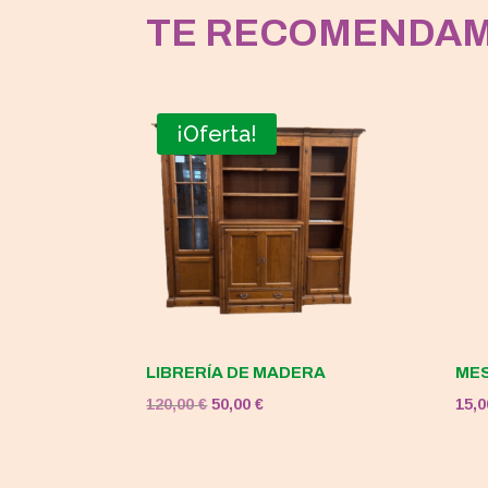
TE RECOMENDA
¡Oferta!
LIBRERÍA DE MADERA
MES
El
El
120,00
€
50,00
€
15,
precio
precio
original
actual
era:
es: