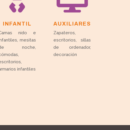
INFANTIL
AUXILIARES
Camas nido e
Zapateros,
infantiles, mesitas
escritorios, sillas
de noche,
de ordenador,
cómodas,
decoración
escritorios,
armarios infantiles