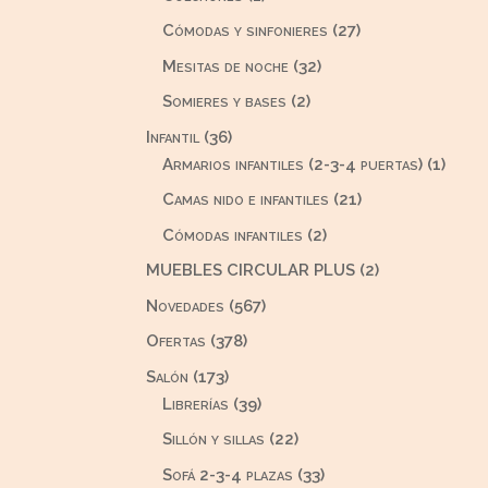
producto
27
Cómodas y sinfonieres
27
productos
32
Mesitas de noche
32
productos
2
Somieres y bases
2
productos
36
Infantil
36
productos
1
Armarios infantiles (2-3-4 puertas)
1
produ
21
Camas nido e infantiles
21
productos
2
Cómodas infantiles
2
productos
2
MUEBLES CIRCULAR PLUS
2
productos
567
Novedades
567
productos
378
Ofertas
378
productos
173
Salón
173
productos
39
Librerías
39
productos
22
Sillón y sillas
22
productos
33
Sofá 2-3-4 plazas
33