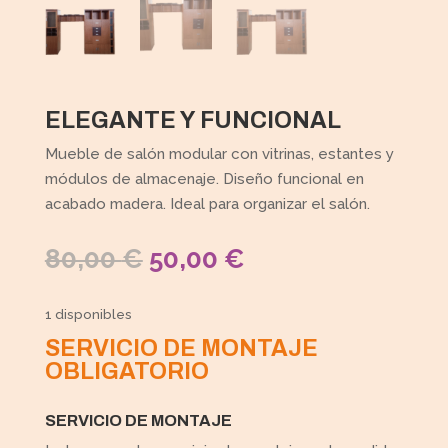
ELEGANTE Y FUNCIONAL
Mueble de salón modular con vitrinas, estantes y
módulos de almacenaje. Diseño funcional en
acabado madera. Ideal para organizar el salón.
EL
EL
80,00
€
50,00
€
PRECIO
PRECIO
ORIGINAL
ACTUAL
1 disponibles
ERA:
ES:
SERVICIO DE MONTAJE
80,00 €.
50,00 €.
OBLIGATORIO
SERVICIO DE MONTAJE