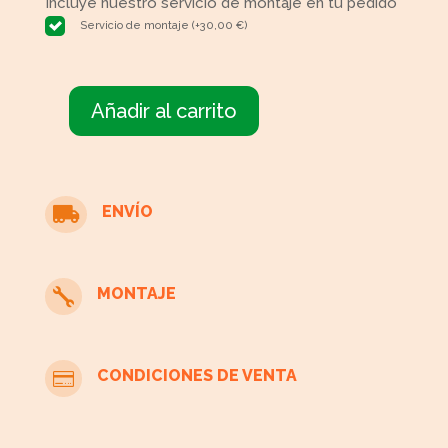
Incluye nuestro servicio de montaje en tu pedido
Servicio de montaje
(
+
30,00
€
)
Añadir al carrito
Librería
modular
cantidad
ENVÍO

MONTAJE

CONDICIONES DE VENTA
