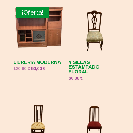
original
actual
era:
es:
¡Oferta!
120,00 €.
50,00 €.
LIBRERÍA MODERNA
4 SILLAS
ESTAMPADO
El
El
120,00
€
50,00
€
FLORAL
precio
precio
60,00
€
original
actual
era:
es:
120,00 €.
50,00 €.