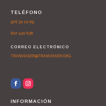
TELÉFONO
976 30 02 69
607 430 638
CORREO ELECTRÓNICO
TRANVIASER@TRANVIASER.ORG
F
I
a
n
c
s
INFORMACIÓN
e
t