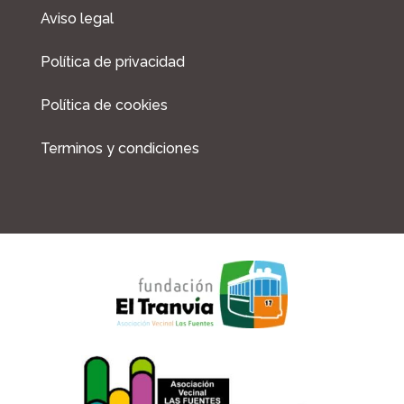
b
a
Aviso legal
o
g
o
r
Política de privacidad
k
a
m
Política de cookies
Terminos y condiciones