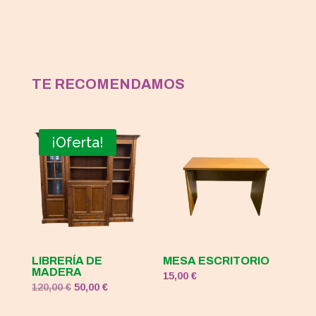
TE RECOMENDAMOS
¡Oferta!
LIBRERÍA DE
MESA ESCRITORIO
MADERA
15,00
€
El
El
120,00
€
50,00
€
precio
precio