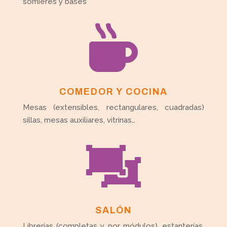
somieres y bases

COMEDOR Y COCINA
Mesas (extensibles, rectangulares, cuadradas)
sillas, mesas auxiliares, vitrinas…

SALÓN
Librerías (completas y por módulos), estanterías,