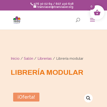
Skip
976 30 02 69 / 607 430 638
to
0
tranviaser@tranviaser.org
content
Inicio
/
Salón
/
Librerías
/ Librería modular
LIBRERÍA MODULAR
¡Oferta!