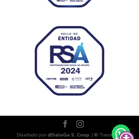
Diseñado por
dDialoGa S. Coop.
| ® Tranviaser