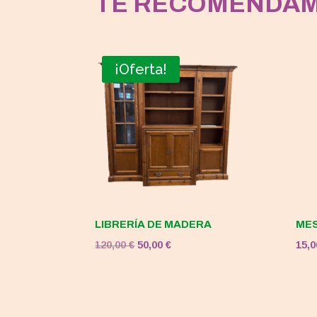
TE RECOMENDA
¡Oferta!
LIBRERÍA DE MADERA
MES
El
El
120,00
€
50,00
€
15,
precio
precio
original
actual
era:
es: