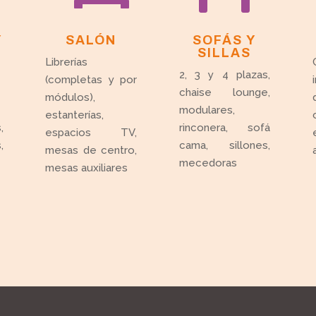
Y
SALÓN
SOFÁS Y
SILLAS
Librerías
2, 3 y 4 plazas,
(completas y por
chaise lounge,
módulos),
modulares,
estanterías,
,
rinconera, sofá
espacios TV,
,
cama, sillones,
mesas de centro,
mecedoras
mesas auxiliares