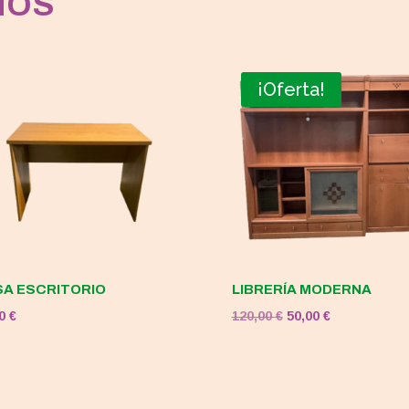
MOS
¡Oferta!
A ESCRITORIO
LIBRERÍA MODERNA
El
El
00
€
120,00
€
50,00
€
precio
precio
original
actual
era:
es: