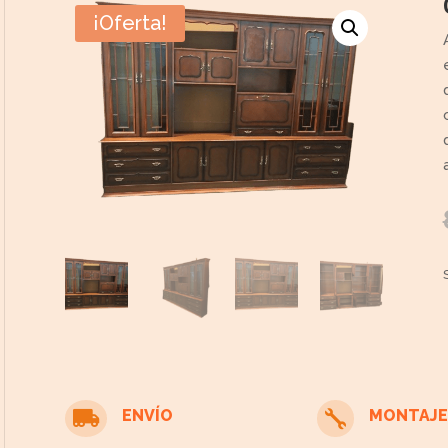
¡Oferta!
ENVÍO
MONTAJE

