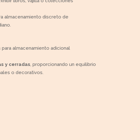
xhibir libros, vajilla o colecciones
ara almacenamiento discreto de
iano.
s para almacenamiento adicional
as y cerradas
, proporcionando un equilibrio
ales o decorativos.