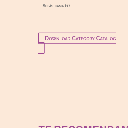
productos
1
Sofás cama
1
producto
Download Category Catalog