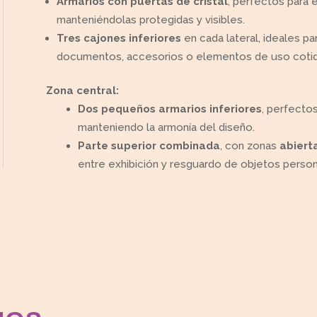
Armarios con puertas de cristal
, perfectos para e
manteniéndolas protegidas y visibles.
Tres cajones inferiores
en cada lateral, ideales p
documentos, accesorios o elementos de uso cotid
Zona central:
Dos pequeños armarios inferiores
, perfecto
manteniendo la armonía del diseño.
Parte superior combinada
, con zonas
abiert
entre exhibición y resguardo de objetos person