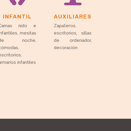
INFANTIL
AUXILIARES
Camas nido e
Zapateros,
infantiles, mesitas
escritorios, sillas
de noche,
de ordenador,
cómodas,
decoración
escritorios,
armarios infantiles