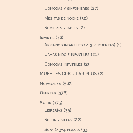
producto
27
Cómodas y sinfonieres
27
productos
32
Mesitas de noche
32
productos
2
Somieres y bases
2
productos
36
Infantil
36
productos
1
Armarios infantiles (2-3-4 puertas)
1
produ
21
Camas nido e infantiles
21
productos
2
Cómodas infantiles
2
productos
2
MUEBLES CIRCULAR PLUS
2
productos
567
Novedades
567
productos
378
Ofertas
378
productos
173
Salón
173
productos
39
Librerías
39
productos
22
Sillón y sillas
22
productos
33
Sofá 2-3-4 plazas
33