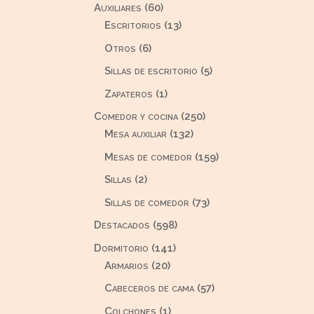
60
Auxiliares
60
productos
13
Escritorios
13
productos
6
Otros
6
productos
5
Sillas de escritorio
5
productos
1
Zapateros
1
producto
250
Comedor y cocina
250
132
productos
Mesa auxiliar
132
productos
159
Mesas de comedor
159
productos
2
Sillas
2
productos
73
Sillas de comedor
73
productos
598
Destacados
598
productos
141
Dormitorio
141
20
productos
Armarios
20
productos
57
Cabeceros de cama
57
productos
1
Colchones
1