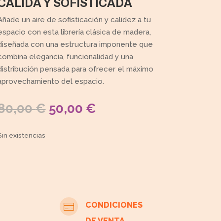
CÁLIDA Y SOFISTICADA
Añade un aire de sofisticación y calidez a tu
espacio con esta librería clásica de madera,
diseñada con una estructura imponente que
combina elegancia, funcionalidad y una
distribución pensada para ofrecer el máximo
aprovechamiento del espacio.
EL
EL
80,00
€
50,00
€
PRECIO
PRECIO
ORIGINAL
ACTUAL
Sin existencias
ERA:
ES:
80,00 €.
50,00 €.
CONDICIONES

DE VENTA