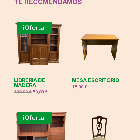
TE RECOMENDAMOS
¡Oferta!
LIBRERÍA DE
MESA ESCRITORIO
MADERA
15,00
€
El
El
120,00
€
50,00
€
precio
precio
original
actual
era:
es:
¡Oferta!
120,00 €.
50,00 €.