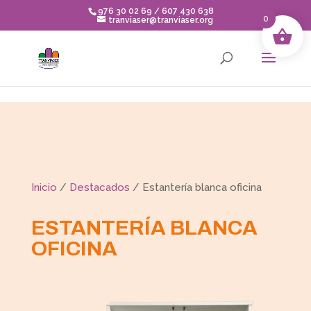
Skip to content
976 30 02 69 / 607 430 638
0
tranviaser@tranviaser.org
Inicio
/
Destacados
/ Estantería blanca oficina
ESTANTERÍA BLANCA
OFICINA