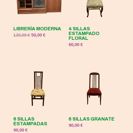
LIBRERÍA MODERNA
4 SILLAS
ESTAMPADO
El
El
120,00
€
50,00
€
FLORAL
precio
precio
60,00
€
original
actual
era:
es:
120,00 €.
50,00 €.
6 SILLAS
6 SILLAS GRANATE
ESTAMPADAS
90,00
€
90,00
€