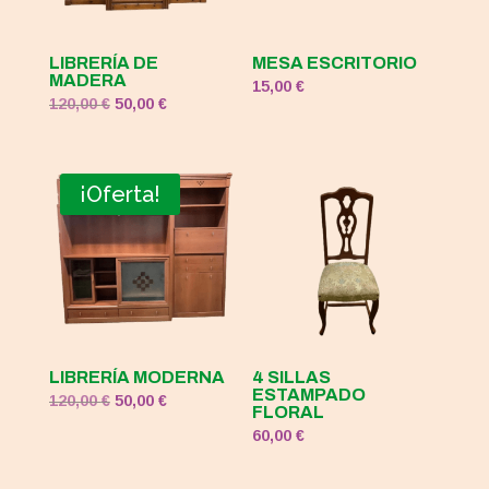
LIBRERÍA DE
MESA ESCRITORIO
MADERA
15,00
€
El
El
120,00
€
50,00
€
precio
precio
original
actual
era:
es:
¡Oferta!
120,00 €.
50,00 €.
LIBRERÍA MODERNA
4 SILLAS
ESTAMPADO
El
El
120,00
€
50,00
€
FLORAL
precio
precio
60,00
€
original
actual
era:
es: