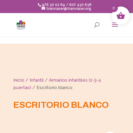
Skip to content
976 30 02 69 / 607 430 638
0
tranviaser@tranviaser.org
Inicio
/
Infantil
/
Armarios infantiles (2-3-4
puertas)
/ Escritorio blanco
ESCRITORIO BLANCO