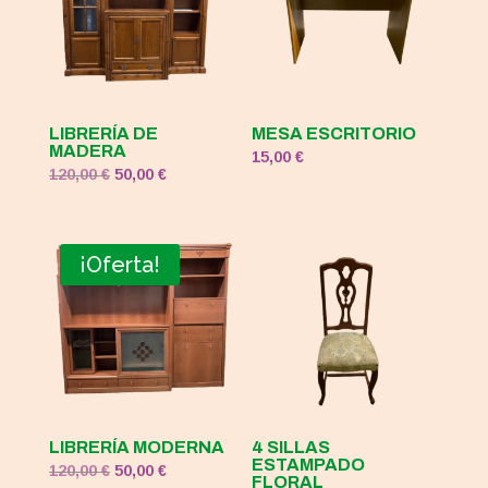
LIBRERÍA DE
MESA ESCRITORIO
MADERA
15,00
€
El
El
120,00
€
50,00
€
precio
precio
original
actual
era:
es:
¡Oferta!
120,00 €.
50,00 €.
LIBRERÍA MODERNA
4 SILLAS
ESTAMPADO
El
El
120,00
€
50,00
€
FLORAL