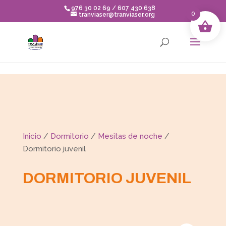
Skip to content
976 30 02 69 / 607 430 638
0
tranviaser@tranviaser.org
Inicio
/
Dormitorio
/
Mesitas de noche
/
Dormitorio juvenil
DORMITORIO JUVENIL