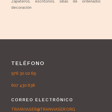
Zapateros, escritorios, sillas de ordenador,
decoración
TELÉFONO
976 30 02 69
607 430 638
CORREO ELECTRÓNICO
TRANVIASER@TRANVIASER.ORG