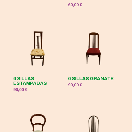
precio
precio
60,00
€
original
actual
era:
es:
120,00 €.
50,00 €.
6 SILLAS
6 SILLAS GRANATE
ESTAMPADAS
90,00
€
90,00
€