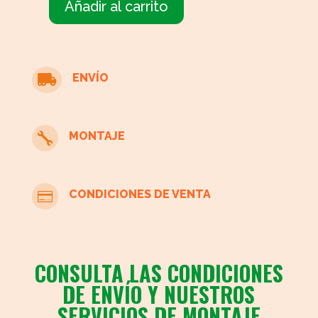
Añadir al carrito
Cómoda
escalonada
de
madera
ENVÍO

cantidad
MONTAJE

CONDICIONES DE VENTA

CONSULTA LAS CONDICIONES
DE ENVÍO Y NUESTROS
SERVICIOS DE MONTAJE