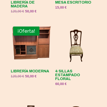
LIBRERÍA DE
MESA ESCRITORIO
MADERA
15,00
€
El
El
120,00
€
50,00
€
precio
precio
original
actual
era:
es:
¡Oferta!
120,00 €.
50,00 €.
LIBRERÍA MODERNA
4 SILLAS
ESTAMPADO
El
El
120,00
€
50,00
€
FLORAL
precio
precio
60,00
€
original
actual
era:
es:
120,00 €.
50,00 €.