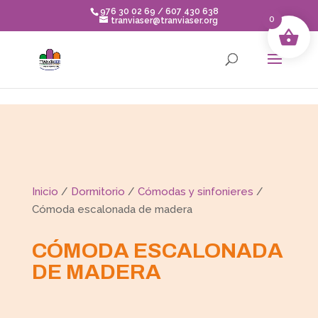
Skip to content
976 30 02 69 / 607 430 638
0
tranviaser@tranviaser.org
Inicio
/
Dormitorio
/
Cómodas y sinfonieres
/
Cómoda escalonada de madera
CÓMODA ESCALONADA
DE MADERA