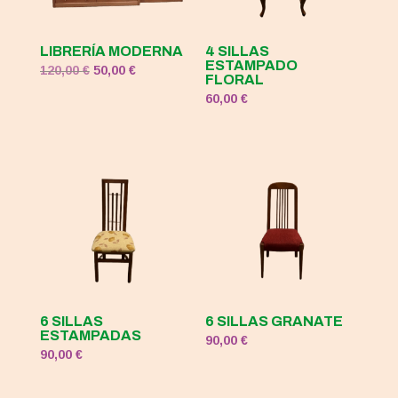
LIBRERÍA MODERNA
4 SILLAS
ESTAMPADO
El
El
120,00
€
50,00
€
FLORAL
precio
precio
60,00
€
original
actual
era:
es:
120,00 €.
50,00 €.
6 SILLAS
6 SILLAS GRANATE
ESTAMPADAS
90,00
€
90,00
€