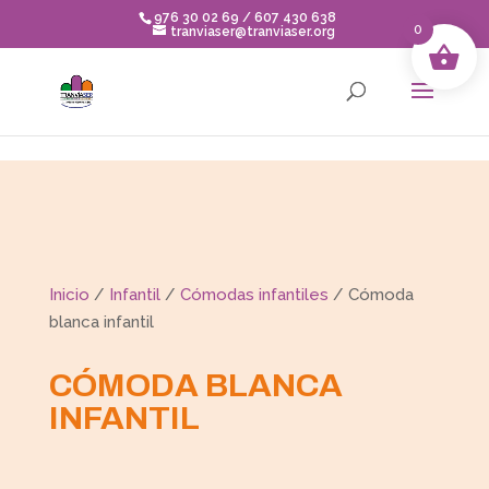
Skip to content
976 30 02 69 / 607 430 638
0
tranviaser@tranviaser.org
Inicio
/
Infantil
/
Cómodas infantiles
/ Cómoda
blanca infantil
CÓMODA BLANCA
INFANTIL