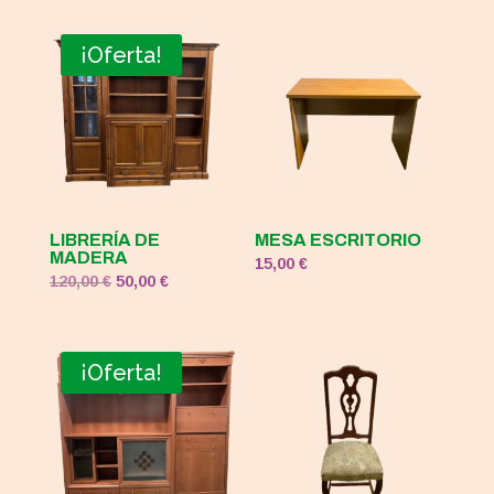
¡Oferta!
LIBRERÍA DE
MESA ESCRITORIO
MADERA
15,00
€
El
El
120,00
€
50,00
€
precio
precio
original
actual
era:
es:
¡Oferta!
120,00 €.
50,00 €.