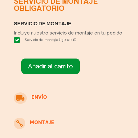
SERVICIO DE MONTAJE
OBLIGATORIO
SERVICIO DE MONTAJE
Incluye nuestro servicio de montaje en tu pedido
Servicio de montaje
(
+
30,00
€
)
Añadir al carrito
Cama
nido
con
cajón
ENVÍO

turquesa
cantidad
MONTAJE
