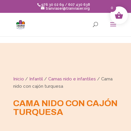
Skip to content
976 30 02 69 / 607 430 638
0
tranviaser@tranviaser.org
Inicio
/
Infantil
/
Camas nido e infantiles
/ Cama
nido con cajón turquesa
CAMA NIDO CON CAJÓN
TURQUESA