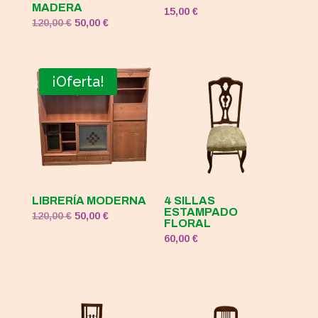
MADERA
15,00
€
El
El
120,00
€
50,00
€
precio
precio
original
actual
era:
es:
¡Oferta!
120,00 €.
50,00 €.
LIBRERÍA MODERNA
4 SILLAS
ESTAMPADO
El
El
120,00
€
50,00
€
FLORAL
precio
precio
60,00
€
original
actual
era:
es:
120,00 €.
50,00 €.