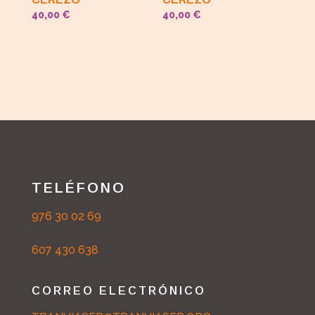
40,00
€
40,00
€
TELÉFONO
976 30 02 69
607 430 638
CORREO ELECTRÓNICO