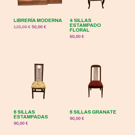
LIBRERÍA MODERNA
4 SILLAS
ESTAMPADO
El
El
120,00
€
50,00
€
FLORAL
precio
precio
60,00
€
original
actual
era:
es:
120,00 €.
50,00 €.
6 SILLAS
6 SILLAS GRANATE
ESTAMPADAS
90,00
€
90,00
€