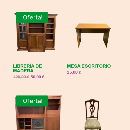
¡Oferta!
LIBRERÍA DE
MESA ESCRITORIO
MADERA
15,00
€
El
El
120,00
€
50,00
€
precio
precio
original
actual
era:
es:
¡Oferta!
120,00 €.
50,00 €.