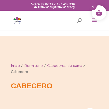
Skip to content
976 30 02 69 / 607 430 638
0
tranviaser@tranviaser.org
Inicio
/
Dormitorio
/
Cabeceros de cama
/
Cabecero
CABECERO