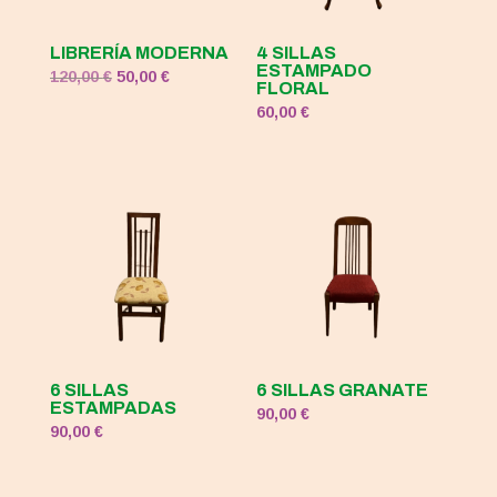
LIBRERÍA MODERNA
4 SILLAS
ESTAMPADO
El
El
120,00
€
50,00
€
FLORAL
precio
precio
60,00
€
original
actual
era:
es:
120,00 €.
50,00 €.
6 SILLAS
6 SILLAS GRANATE
ESTAMPADAS
90,00
€
90,00
€