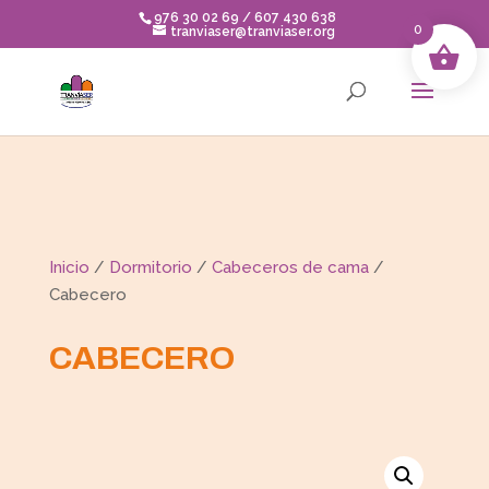
Skip
976 30 02 69 / 607 430 638
to
0
tranviaser@tranviaser.org
content
Inicio
/
Dormitorio
/
Cabeceros de cama
/
Cabecero
CABECERO