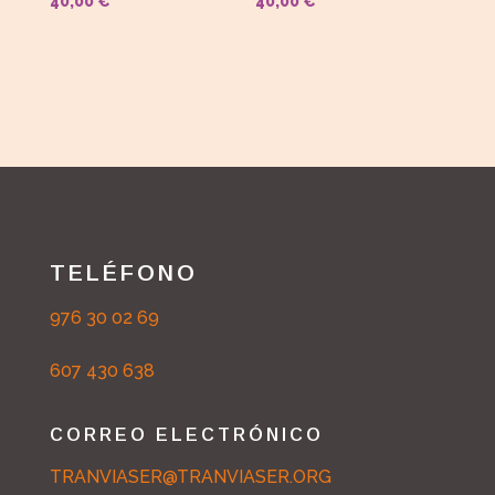
40,00
€
40,00
€
TELÉFONO
976 30 02 69
607 430 638
CORREO ELECTRÓNICO
TRANVIASER@TRANVIASER.ORG