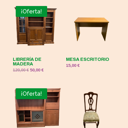
¡Oferta!
LIBRERÍA DE
MESA ESCRITORIO
MADERA
15,00
€
El
El
120,00
€
50,00
€
precio
precio
original
actual
era:
es:
¡Oferta!
120,00 €.
50,00 €.