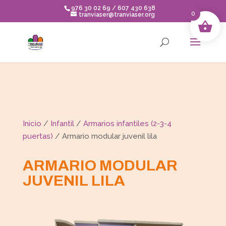
Skip
976 30 02 69 / 607 430 638
to
0
tranviaser@tranviaser.org
content
Inicio
/
Infantil
/
Armarios infantiles (2-3-4
puertas)
/ Armario modular juvenil lila
ARMARIO MODULAR
JUVENIL LILA