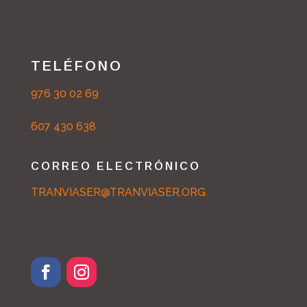
TELÉFONO
976 30 02 69
607 430 638
CORREO ELECTRÓNICO
TRANVIASER@TRANVIASER.ORG
F
I
a
n