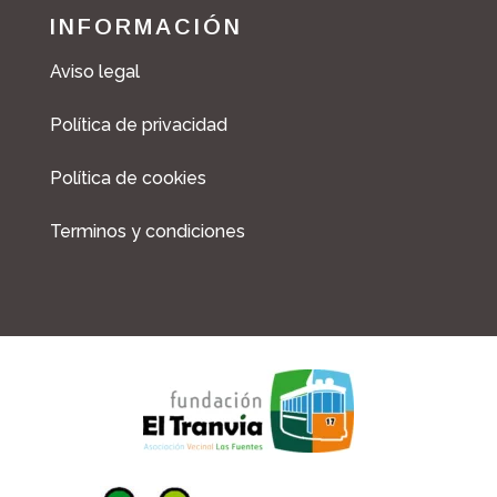
c
s
INFORMACIÓN
e
t
b
a
Aviso legal
o
g
o
r
Política de privacidad
k
a
m
Política de cookies
Terminos y condiciones