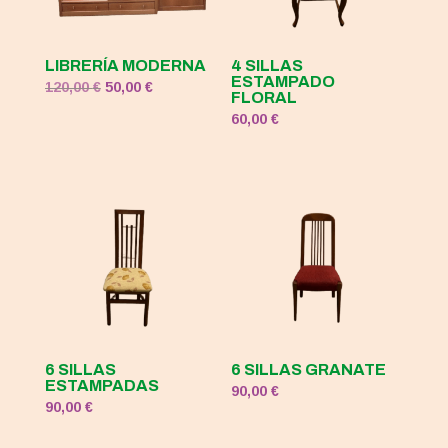
LIBRERÍA MODERNA
4 SILLAS
ESTAMPADO
El
El
120,00
€
50,00
€
FLORAL
precio
precio
60,00
€
original
actual
era:
es:
120,00 €.
50,00 €.
6 SILLAS
6 SILLAS GRANATE
ESTAMPADAS
90,00
€
90,00
€