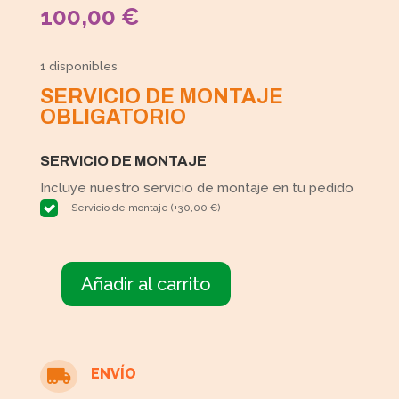
100,00
€
1 disponibles
SERVICIO DE MONTAJE
OBLIGATORIO
SERVICIO DE MONTAJE
Incluye nuestro servicio de montaje en tu pedido
Servicio de montaje
(
+
30,00
€
)
Añadir al carrito
Armario
de
tres
puertas
ENVÍO

cantidad