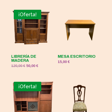
¡Oferta!
LIBRERÍA DE
MESA ESCRITORIO
MADERA
15,00
€
El
El
120,00
€
50,00
€
precio
precio
original
actual
era:
es:
¡Oferta!
120,00 €.
50,00 €.