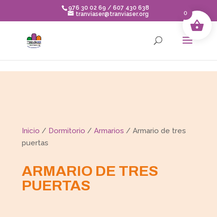
Skip to content
976 30 02 69 / 607 430 638
0
tranviaser@tranviaser.org
Inicio
/
Dormitorio
/
Armarios
/ Armario de tres
puertas
ARMARIO DE TRES
PUERTAS