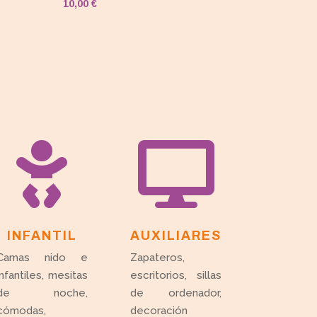
10,00
€


INFANTIL
AUXILIARES
Camas nido e
Zapateros,
infantiles, mesitas
escritorios, sillas
de noche,
de ordenador,
cómodas,
decoración