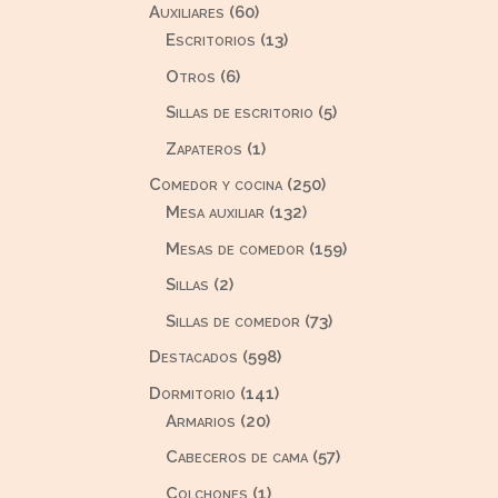
60
Auxiliares
60
productos
13
Escritorios
13
productos
6
Otros
6
productos
5
Sillas de escritorio
5
productos
1
Zapateros
1
producto
250
Comedor y cocina
250
132
productos
Mesa auxiliar
132
productos
159
Mesas de comedor
159
productos
2
Sillas
2
productos
73
Sillas de comedor
73
productos
598
Destacados
598
productos
141
Dormitorio
141
20
productos
Armarios
20
productos
57
Cabeceros de cama
57
productos
1
Colchones
1