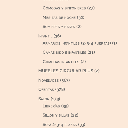
producto
27
Cómodas y sinfonieres
27
productos
32
Mesitas de noche
32
productos
2
Somieres y bases
2
productos
36
Infantil
36
productos
1
Armarios infantiles (2-3-4 puertas)
1
produ
21
Camas nido e infantiles
21
productos
2
Cómodas infantiles
2
productos
2
MUEBLES CIRCULAR PLUS
2
productos
567
Novedades
567
productos
378
Ofertas
378
productos
173
Salón
173
productos
39
Librerías
39
productos
22
Sillón y sillas
22
productos
33
Sofá 2-3-4 plazas
33