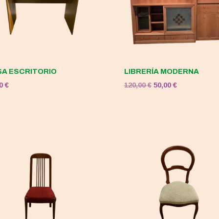
A ESCRITORIO
LIBRERÍA MODERNA
El
El
00
€
120,00
€
50,00
€
precio
precio
original
actual
era:
es:
120,00 €.
50,00 €.