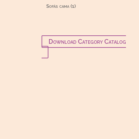
productos
1
Sofás cama
1
producto
Download Category Catalog