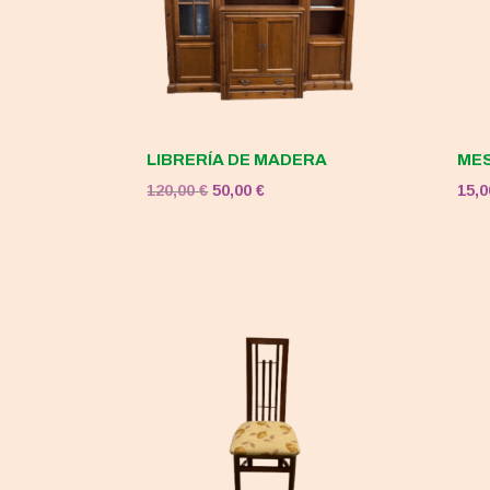
LIBRERÍA DE MADERA
MES
El
El
120,00
€
50,00
€
15,
precio
precio
original
actual
era:
es:
120,00 €.
50,00 €.