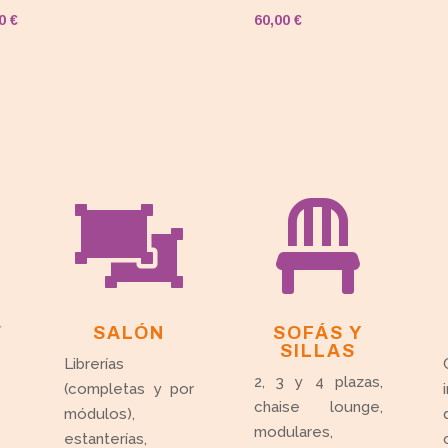
00
€
60,00
€


Y
SALÓN
SOFÁS Y
SILLAS
Librerías
2, 3 y 4 plazas,
(completas y por
chaise lounge,
módulos),
modulares,
estanterías,