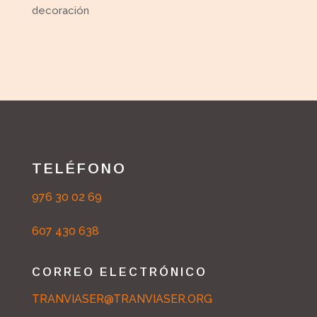
decoración
TELÉFONO
976 30 02 69
607 430 638
CORREO ELECTRÓNICO
TRANVIASER@TRANVIASER.ORG