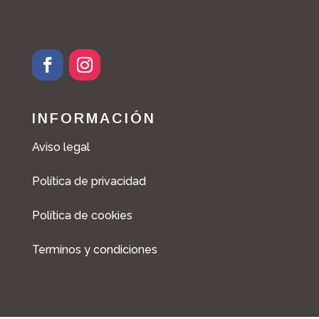
F
I
a
n
c
s
INFORMACIÓN
e
t
b
a
Aviso legal
o
g
o
r
Política de privacidad
k
a
m
Política de cookies
Terminos y condiciones