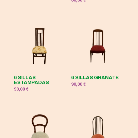
60,00
€
original
actual
era:
es:
120,00 €.
50,00 €.
6 SILLAS
6 SILLAS GRANATE
ESTAMPADAS
90,00
€
90,00
€