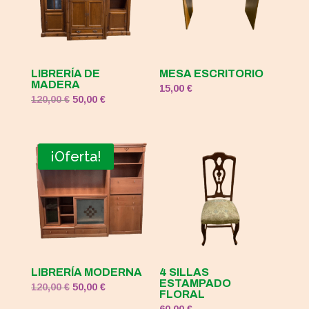
LIBRERÍA DE
MESA ESCRITORIO
MADERA
15,00
€
El
El
120,00
€
50,00
€
precio
precio
original
actual
era:
es:
¡Oferta!
120,00 €.
50,00 €.
LIBRERÍA MODERNA
4 SILLAS
ESTAMPADO
El
El
120,00
€
50,00
€
FLORAL
precio
precio