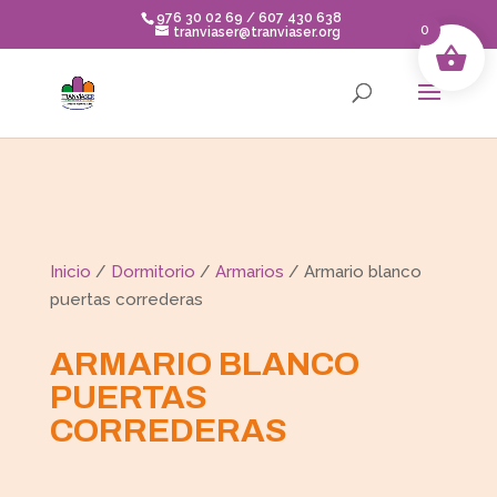
Skip
976 30 02 69 / 607 430 638
to
0
tranviaser@tranviaser.org
content
Inicio
/
Dormitorio
/
Armarios
/ Armario blanco
puertas correderas
ARMARIO BLANCO
PUERTAS
CORREDERAS