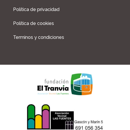
o
r
Política de privacidad
k
a
m
Política de cookies
Terminos y condiciones