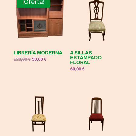
¡Oferta!
120,00 €.
50,00 €.
LIBRERÍA MODERNA
4 SILLAS
ESTAMPADO
El
El
120,00
€
50,00
€
FLORAL
precio
precio
60,00
€
original
actual
era:
es:
120,00 €.
50,00 €.