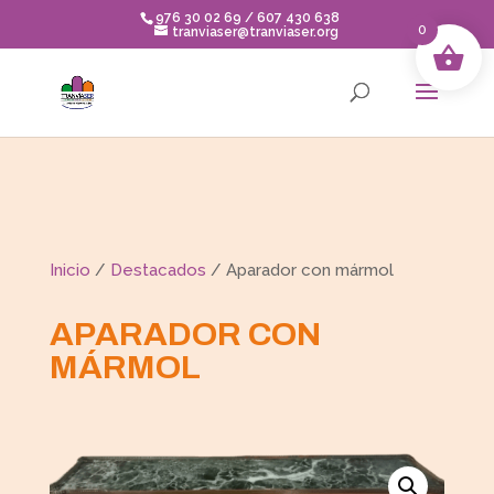
Skip
976 30 02 69 / 607 430 638
to
0
tranviaser@tranviaser.org
content
Inicio
/
Destacados
/ Aparador con mármol
APARADOR CON
MÁRMOL