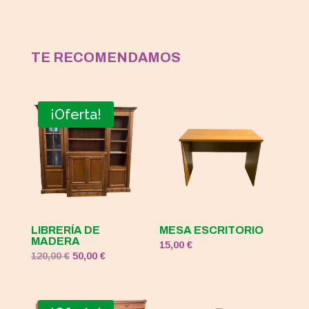
TE RECOMENDAMOS
¡Oferta!
LIBRERÍA DE
MESA ESCRITORIO
MADERA
15,00
€
El
El
120,00
€
50,00
€
precio
precio
original
actual
era:
es: