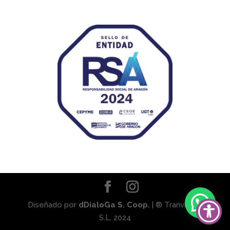
Diseñado por
dDialoGa S. Coop.
| ® Tranviaser
S.L. 2024