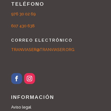
TELÉFONO
976 30 02 69
607 430 638
CORREO ELECTRÓNICO
TRANVIASER@TRANVIASER.ORG
F
I
a
n
c
s
INFORMACIÓN
e
t
b
a
Aviso legal
o
g