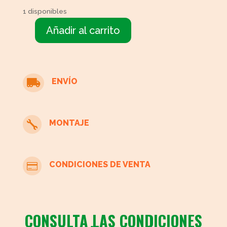
1 disponibles
Añadir al carrito
Aparador
con
mármol
cantidad
ENVÍO

MONTAJE

CONDICIONES DE VENTA

CONSULTA LAS CONDICIONES