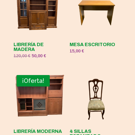
LIBRERÍA DE
MESA ESCRITORIO
MADERA
15,00
€
El
El
120,00
€
50,00
€
precio
precio
original
actual
era:
es:
¡Oferta!
120,00 €.
50,00 €.
LIBRERÍA MODERNA
4 SILLAS