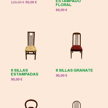
ESTAMPADO
El
El
120,00
€
50,00
€
FLORAL
precio
precio
60,00
€
original
actual
era:
es:
120,00 €.
50,00 €.
6 SILLAS
6 SILLAS GRANATE
ESTAMPADAS
90,00
€
90,00
€