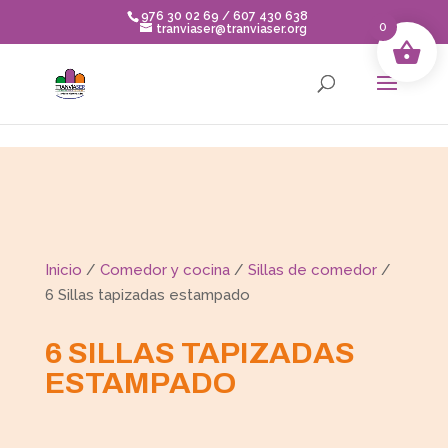
Skip to content
976 30 02 69 / 607 430 638
0
tranviaser@tranviaser.org
Inicio
/
Comedor y cocina
/
Sillas de comedor
/
6 Sillas tapizadas estampado
6 SILLAS TAPIZADAS
ESTAMPADO