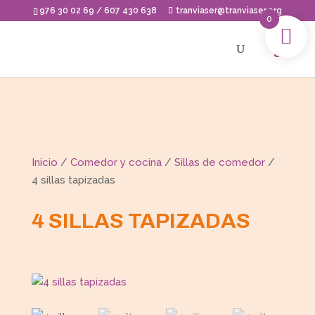
Skip
976 30 02 69 / 607 430 638
tranviaser@tranviaser.org
to
0
content
Inicio
/
Comedor y cocina
/
Sillas de comedor
/
4 sillas tapizadas
4 SILLAS TAPIZADAS