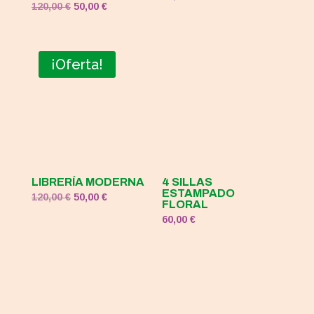
El
El
120,00
€
50,00
€
precio
precio
original
actual
era:
es:
¡Oferta!
120,00 €.
50,00 €.
LIBRERÍA MODERNA
4 SILLAS
ESTAMPADO
El
El
120,00
€
50,00
€
FLORAL
precio
precio
60,00
€
original
actual
era:
es:
120,00 €.
50,00 €.