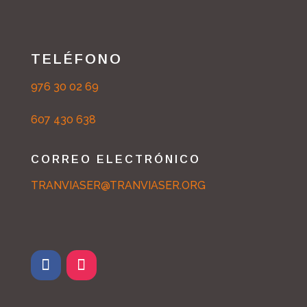
TELÉFONO
976 30 02 69
607 430 638
CORREO ELECTRÓNICO
TRANVIASER@TRANVIASER.ORG
F
I
a
n