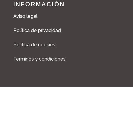
c
s
INFORMACIÓN
e
t
b
a
Aviso legal
o
g
o
r
Política de privacidad
k
a
m
Política de cookies
Terminos y condiciones