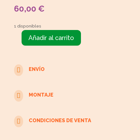
60,00
€
1 disponibles
Añadir al carrito
4
sillas
tapizadas
cantidad

ENVÍO

MONTAJE

CONDICIONES DE VENTA