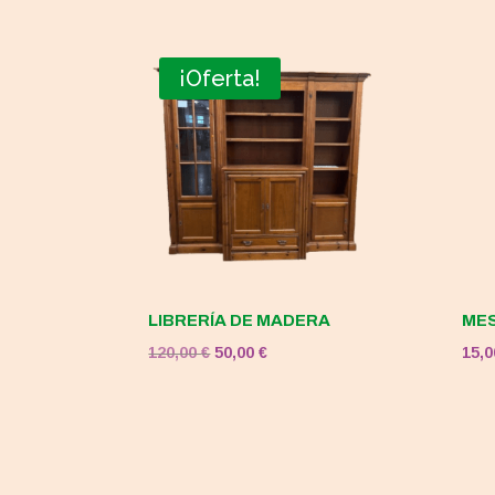
¡Oferta!
LIBRERÍA DE MADERA
MES
El
El
120,00
€
50,00
€
15,
precio
precio
original
actual
era:
es:
120,00 €.
50,00 €.