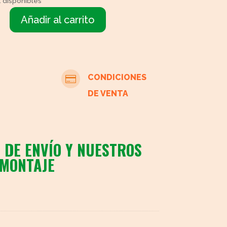
1 disponibles
Añadir al carrito
2
illas
madera
con
brazos
CONDICIONES

cantidad
DE VENTA
 DE ENVÍO Y NUESTROS
 MONTAJE