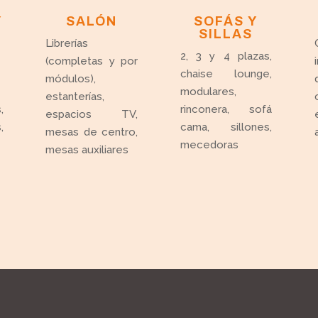
Y
SALÓN
SOFÁS Y
SILLAS
Librerías
2, 3 y 4 plazas,
(completas y por
chaise lounge,
módulos),
modulares,
estanterías,
,
rinconera, sofá
espacios TV,
,
cama, sillones,
mesas de centro,
mecedoras
mesas auxiliares