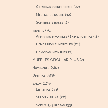
producto
27
Cómodas y sinfonieres
27
productos
32
Mesitas de noche
32
productos
2
Somieres y bases
2
productos
36
Infantil
36
productos
1
Armarios infantiles (2-3-4 puertas)
1
produ
21
Camas nido e infantiles
21
productos
2
Cómodas infantiles
2
productos
2
MUEBLES CIRCULAR PLUS
2
productos
567
Novedades
567
productos
378
Ofertas
378
productos
173
Salón
173
productos
39
Librerías
39
productos
22
Sillón y sillas
22
productos
33
Sofá 2-3-4 plazas
33