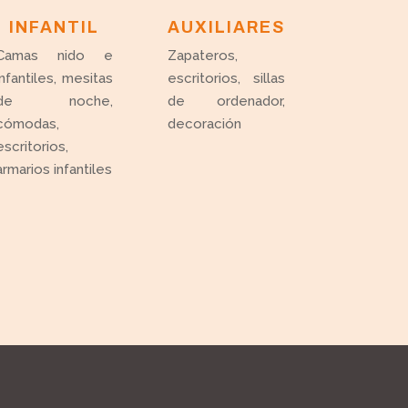
INFANTIL
AUXILIARES
Camas nido e
Zapateros,
infantiles, mesitas
escritorios, sillas
de noche,
de ordenador,
cómodas,
decoración
escritorios,
armarios infantiles