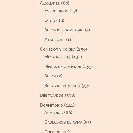
60
Auxiliares
60
productos
13
Escritorios
13
productos
6
Otros
6
productos
5
Sillas de escritorio
5
productos
1
Zapateros
1
producto
250
Comedor y cocina
250
132
productos
Mesa auxiliar
132
productos
159
Mesas de comedor
159
productos
2
Sillas
2
productos
73
Sillas de comedor
73
productos
598
Destacados
598
productos
141
Dormitorio
141
20
productos
Armarios
20
productos
57
Cabeceros de cama
57
productos
1
Colchones
1