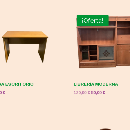
¡Oferta!
A ESCRITORIO
LIBRERÍA MODERNA
El
El
00
€
120,00
€
50,00
€
precio
precio
original
actual
era:
es:
120,00 €.
50,00 €.