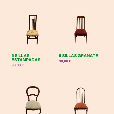
era:
es:
120,00 €.
50,00 €.
6 SILLAS
6 SILLAS GRANATE
ESTAMPADAS
90,00
€
90,00
€