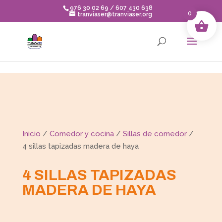
Skip to content
976 30 02 69 / 607 430 638
0
tranviaser@tranviaser.org
Inicio
/
Comedor y cocina
/
Sillas de comedor
/
4 sillas tapizadas madera de haya
4 SILLAS TAPIZADAS
MADERA DE HAYA