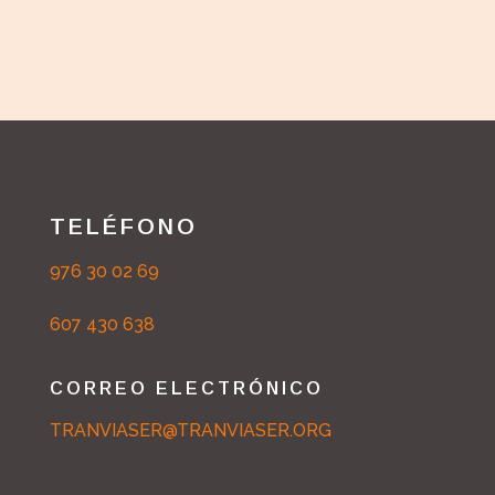
TELÉFONO
976 30 02 69
607 430 638
CORREO ELECTRÓNICO
TRANVIASER@TRANVIASER.ORG