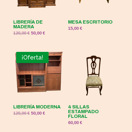
LIBRERÍA DE
MESA ESCRITORIO
MADERA
15,00
€
El
El
120,00
€
50,00
€
precio
precio
original
actual
era:
es:
¡Oferta!
120,00 €.
50,00 €.
LIBRERÍA MODERNA
4 SILLAS
ESTAMPADO
El
El
120,00
€
50,00
€
FLORAL
precio
precio
60,00
€
original
actual