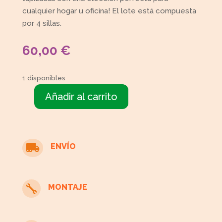
cualquier hogar u oficina! El lote está compuesta
por 4 sillas.
60,00
€
1 disponibles
Añadir al carrito
4
sillas
tapizadas
madera
ENVÍO

de
haya
cantidad
MONTAJE
