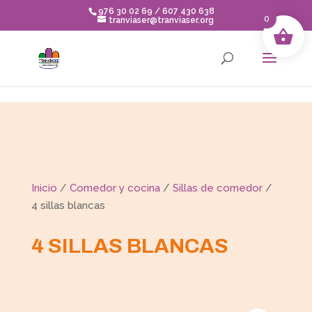
Skip to content
976 30 02 69 / 607 430 638
0
tranviaser@tranviaser.org
Inicio
/
Comedor y cocina
/
Sillas de comedor
/
4 sillas blancas
4 SILLAS BLANCAS