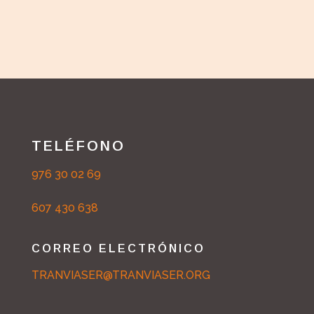
TELÉFONO
976 30 02 69
607 430 638
CORREO ELECTRÓNICO
TRANVIASER@TRANVIASER.ORG