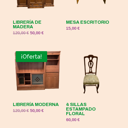
LIBRERÍA DE
MESA ESCRITORIO
MADERA
15,00
€
El
El
120,00
€
50,00
€
precio
precio
original
actual
era:
es:
¡Oferta!
120,00 €.
50,00 €.
LIBRERÍA MODERNA
4 SILLAS
ESTAMPADO
El
El
120,00
€
50,00
€
FLORAL
precio
precio
60,00
€
original
actual