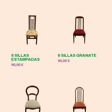
era:
es:
120,00 €.
50,00 €.
6 SILLAS
6 SILLAS GRANATE
ESTAMPADAS
90,00
€
90,00
€