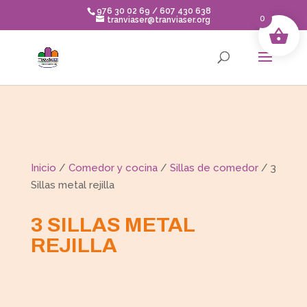
Skip
976 30 02 69 / 607 430 638
to
0
tranviaser@tranviaser.org
content
Inicio
/
Comedor y cocina
/
Sillas de comedor
/ 3
Sillas metal rejilla
3 SILLAS METAL
REJILLA