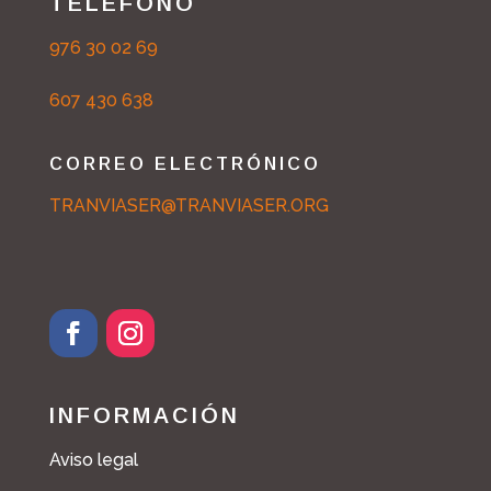
TELÉFONO
976 30 02 69
607 430 638
CORREO ELECTRÓNICO
TRANVIASER@TRANVIASER.ORG
F
I
a
n
c
s
INFORMACIÓN
e
t
b
a
Aviso legal
o
g