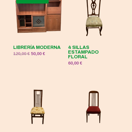
120,00 €.
50,00 €.
LIBRERÍA MODERNA
4 SILLAS
ESTAMPADO
El
El
120,00
€
50,00
€
FLORAL
precio
precio
60,00
€
original
actual
era:
es:
120,00 €.
50,00 €.