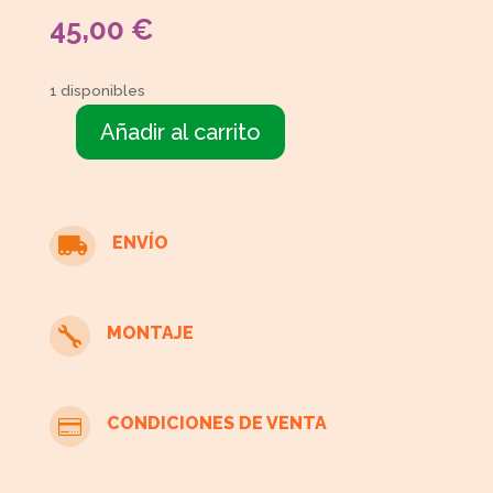
45,00
€
1 disponibles
Añadir al carrito
3
Sillas
metal
rejilla
ENVÍO

cantidad
MONTAJE

CONDICIONES DE VENTA
