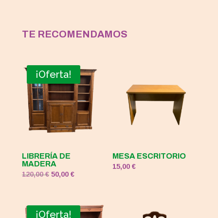
TE RECOMENDAMOS
¡Oferta!
LIBRERÍA DE
MESA ESCRITORIO
MADERA
15,00
€
El
El
120,00
€
50,00
€
precio
precio
original
actual
era:
es:
¡Oferta!