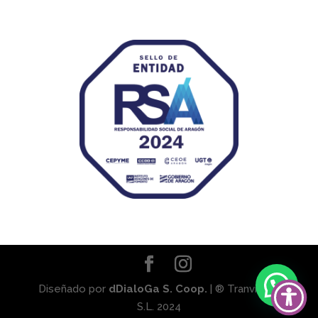
Diseñado por
dDialoGa S. Coop.
| ® Tranviaser
S.L. 2024