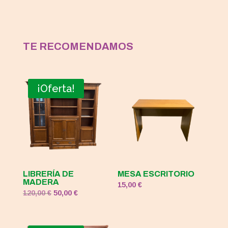
TE RECOMENDAMOS
¡Oferta!
LIBRERÍA DE
MESA ESCRITORIO
MADERA
15,00
€
El
El
120,00
€
50,00
€
precio
precio
original
actual