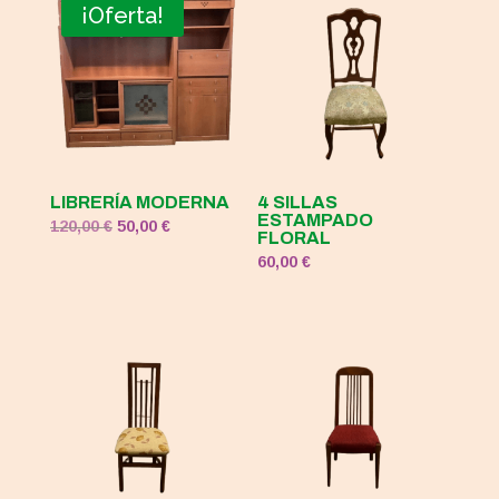
era:
es:
¡Oferta!
120,00 €.
50,00 €.
LIBRERÍA MODERNA
4 SILLAS
ESTAMPADO
El
El
120,00
€
50,00
€
FLORAL
precio
precio
60,00
€
original
actual
era:
es:
120,00 €.
50,00 €.