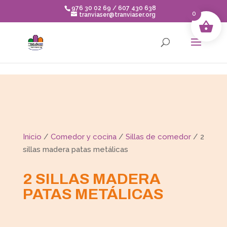
Skip to content
976 30 02 69 / 607 430 638
0
tranviaser@tranviaser.org
Inicio
/
Comedor y cocina
/
Sillas de comedor
/ 2
sillas madera patas metálicas
2 SILLAS MADERA
PATAS METÁLICAS