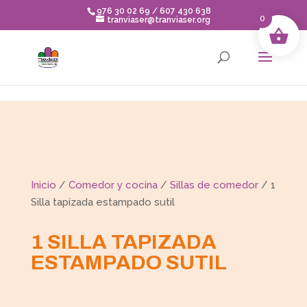
Skip to content
976 30 02 69 / 607 430 638
0
tranviaser@tranviaser.org
Inicio
/
Comedor y cocina
/
Sillas de comedor
/ 1
Silla tapizada estampado sutil
1 SILLA TAPIZADA
ESTAMPADO SUTIL