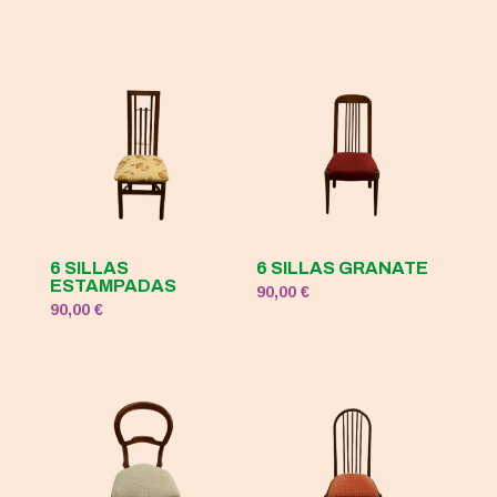
original
actual
era:
es:
120,00 €.
50,00 €.
6 SILLAS
6 SILLAS GRANATE
ESTAMPADAS
90,00
€
90,00
€