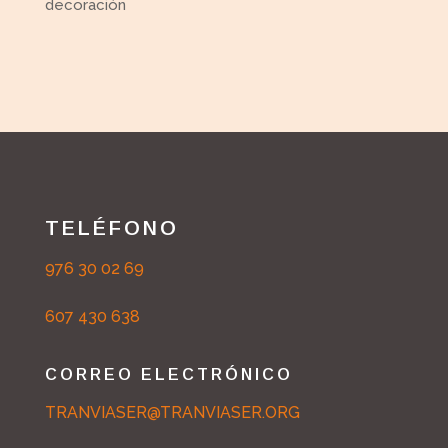
decoración
TELÉFONO
976 30 02 69
607 430 638
CORREO ELECTRÓNICO
TRANVIASER@TRANVIASER.ORG