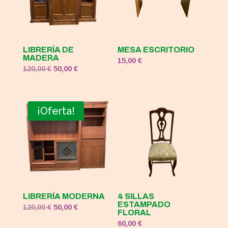
LIBRERÍA DE
MESA ESCRITORIO
MADERA
15,00
€
El
El
120,00
€
50,00
€
precio
precio
original
actual
era:
es:
¡Oferta!
120,00 €.
50,00 €.
LIBRERÍA MODERNA
4 SILLAS
ESTAMPADO
El
El
120,00
€
50,00
€
FLORAL
precio
precio
60,00
€