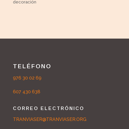
decoración
TELÉFONO
976 30 02 69
607 430 638
CORREO ELECTRÓNICO
TRANVIASER@TRANVIASER.ORG