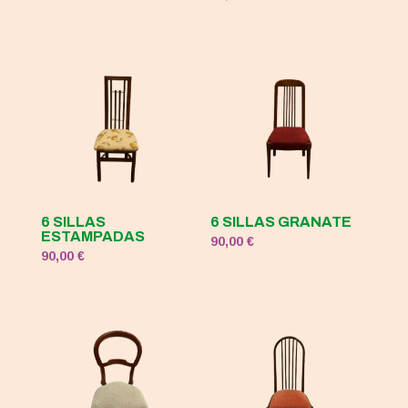
original
actual
era:
es:
120,00 €.
50,00 €.
6 SILLAS
6 SILLAS GRANATE
ESTAMPADAS
90,00
€
90,00
€