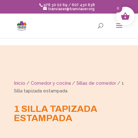
Skip to content
976 30 02 69 / 607 430 638
0
tranviaser@tranviaser.org
Inicio
/
Comedor y cocina
/
Sillas de comedor
/ 1
Silla tapizada estampada
1 SILLA TAPIZADA
ESTAMPADA