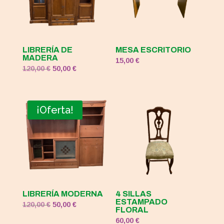
LIBRERÍA DE
MESA ESCRITORIO
MADERA
15,00
€
El
El
120,00
€
50,00
€
precio
precio
original
actual
era:
es:
¡Oferta!
120,00 €.
50,00 €.
LIBRERÍA MODERNA
4 SILLAS
ESTAMPADO
El
El
120,00
€
50,00
€
FLORAL
precio
precio
60,00
€