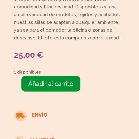
comodidad y funcionalidad. Disponibles en una
amplia variedad de modelos, tejidos y acabados,
nuestras sillas se adaptan a cualquier ambiente,
ya sea para el comedor, la oficina o zonas de
descanso. El lote esta compuesto por 1 unidad.
25,00
€
1 disponibles
Añadir al carrito
1
Silla
tapizada
estampado
ENVÍO

verde
cantidad