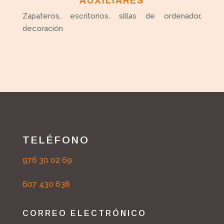
AUXILIARES
Zapateros, escritorios, sillas de ordenador,
decoración
TELÉFONO
976 30 02 69
607 430 638
CORREO ELECTRÓNICO