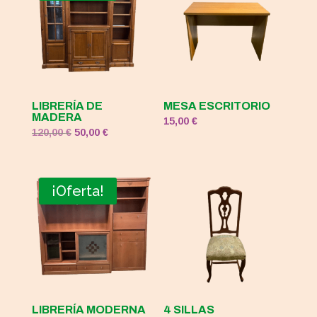
LIBRERÍA DE
MESA ESCRITORIO
MADERA
15,00
€
El
El
120,00
€
50,00
€
precio
precio
original
actual
era:
es:
¡Oferta!
120,00 €.
50,00 €.
LIBRERÍA MODERNA
4 SILLAS