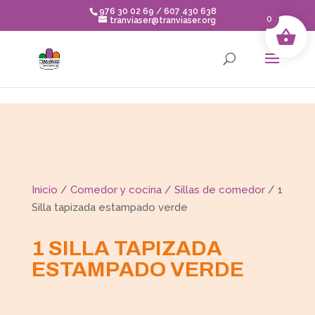
Skip to content
976 30 02 69 / 607 430 638
0
tranviaser@tranviaser.org
Inicio
/
Comedor y cocina
/
Sillas de comedor
/ 1
Silla tapizada estampado verde
1 SILLA TAPIZADA
ESTAMPADO VERDE