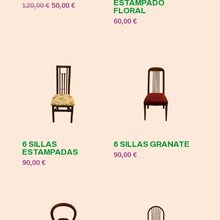
ESTAMPADO
El
El
120,00
€
50,00
€
FLORAL
precio
precio
60,00
€
original
actual
era:
es:
120,00 €.
50,00 €.
6 SILLAS
6 SILLAS GRANATE
ESTAMPADAS
90,00
€
90,00
€