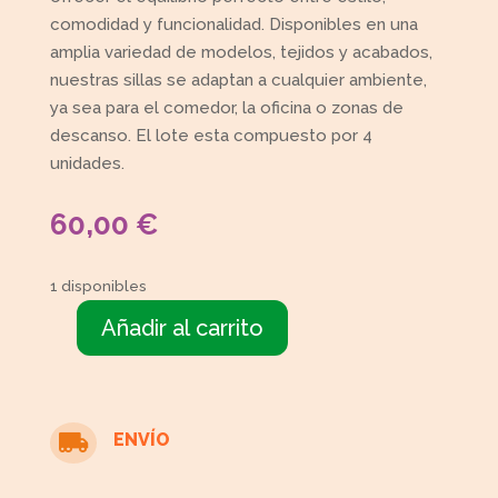
comodidad y funcionalidad. Disponibles en una
amplia variedad de modelos, tejidos y acabados,
nuestras sillas se adaptan a cualquier ambiente,
ya sea para el comedor, la oficina o zonas de
descanso. El lote esta compuesto por 4
unidades.
60,00
€
1 disponibles
Añadir al carrito
4
Sillas
tapizadas
estampado
ENVÍO

cuadros
cantidad