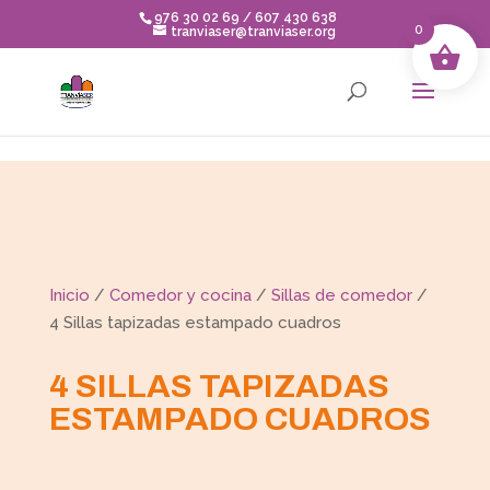
Skip to content
976 30 02 69 / 607 430 638
0
tranviaser@tranviaser.org
Inicio
/
Comedor y cocina
/
Sillas de comedor
/
4 Sillas tapizadas estampado cuadros
4 SILLAS TAPIZADAS
ESTAMPADO CUADROS