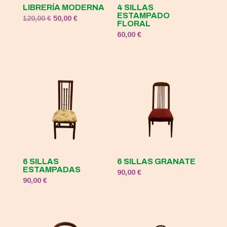
LIBRERÍA MODERNA
4 SILLAS
ESTAMPADO
El
El
120,00
€
50,00
€
FLORAL
precio
precio
60,00
€
original
actual
era:
es:
120,00 €.
50,00 €.
6 SILLAS
6 SILLAS GRANATE
ESTAMPADAS
90,00
€
90,00
€