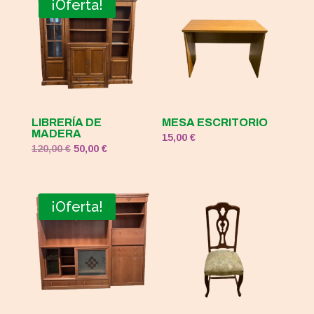
¡Oferta!
LIBRERÍA DE
MESA ESCRITORIO
MADERA
15,00
€
El
El
120,00
€
50,00
€
precio
precio
original
actual
era:
es:
¡Oferta!
120,00 €.
50,00 €.