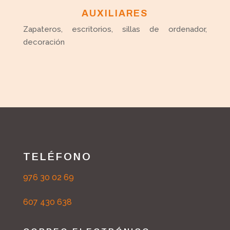
AUXILIARES
Zapateros, escritorios, sillas de ordenador,
decoración
TELÉFONO
976 30 02 69
607 430 638