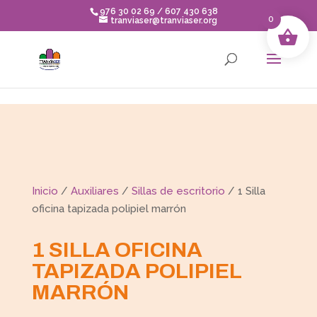
Skip to content
976 30 02 69 / 607 430 638
0
tranviaser@tranviaser.org
Inicio
/
Auxiliares
/
Sillas de escritorio
/ 1 Silla
oficina tapizada polipiel marrón
1 SILLA OFICINA
TAPIZADA POLIPIEL
MARRÓN