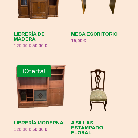
LIBRERÍA DE
MESA ESCRITORIO
MADERA
15,00
€
El
El
120,00
€
50,00
€
precio
precio
original
actual
era:
es:
¡Oferta!
120,00 €.
50,00 €.
LIBRERÍA MODERNA
4 SILLAS
ESTAMPADO
El
El
120,00
€
50,00
€
FLORAL
precio
precio