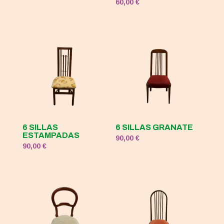
60,00
€
original
actual
era:
es:
120,00 €.
50,00 €.
6 SILLAS
6 SILLAS GRANATE
ESTAMPADAS
90,00
€
90,00
€