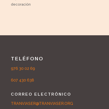
decoración
TELÉFONO
976 30 02 69
607 430 638
CORREO ELECTRÓNICO
TRANVIASER@TRANVIASER.ORG