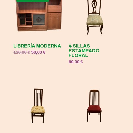
120,00 €.
50,00 €.
LIBRERÍA MODERNA
4 SILLAS
ESTAMPADO
El
El
120,00
€
50,00
€
FLORAL
precio
precio
60,00
€
original
actual
era:
es:
120,00 €.
50,00 €.