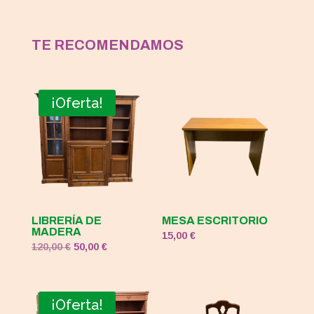
TE RECOMENDAMOS
¡Oferta!
LIBRERÍA DE
MESA ESCRITORIO
MADERA
15,00
€
El
El
120,00
€
50,00
€
precio
precio
original
actual
era:
es:
¡Oferta!