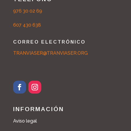
976 30 02 69
607 430 638
CORREO ELECTRÓNICO
TRANVIASER@TRANVIASER.ORG
F
I
a
n
c
s
INFORMACIÓN
e
t
b
a
Aviso legal
o
g
o
r