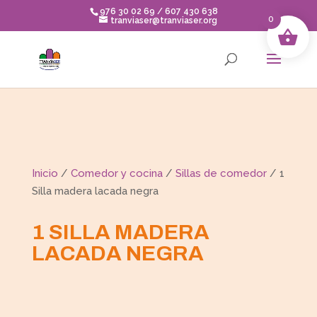
Skip
976 30 02 69 / 607 430 638
to
0
tranviaser@tranviaser.org
content
Inicio
/
Comedor y cocina
/
Sillas de comedor
/ 1
Silla madera lacada negra
1 SILLA MADERA
LACADA NEGRA