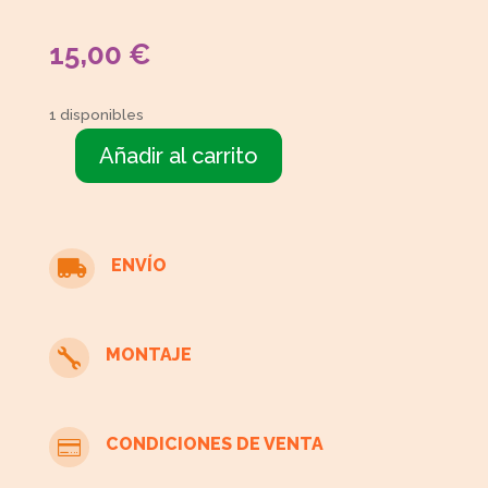
15,00
€
1 disponibles
Añadir al carrito
1
Silla
de
ruedas
ENVÍO

color
negro
cantidad
MONTAJE

CONDICIONES DE VENTA
