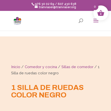
Skip to content
976 30 02 69 / 607 430 638
0
tranviaser@tranviaser.org
Inicio
/
Comedor y cocina
/
Sillas de comedor
/ 1
Silla de ruedas color negro
1 SILLA DE RUEDAS
COLOR NEGRO