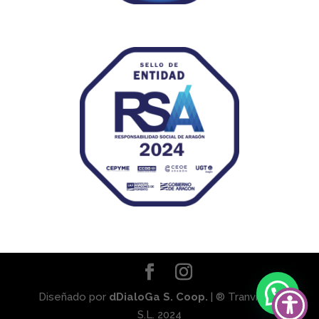
Diseñado por
dDialoGa S. Coop.
| ® Tranviaser
S.L. 2024