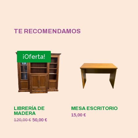
TE RECOMENDAMOS
¡Oferta!
LIBRERÍA DE
MESA ESCRITORIO
MADERA
15,00
€
El
El
120,00
€
50,00
€
precio
precio
original
actual