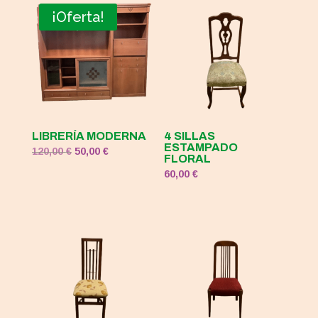
era:
es:
¡Oferta!
120,00 €.
50,00 €.
LIBRERÍA MODERNA
4 SILLAS
ESTAMPADO
El
El
120,00
€
50,00
€
FLORAL
precio
precio
60,00
€
original
actual
era:
es:
120,00 €.
50,00 €.