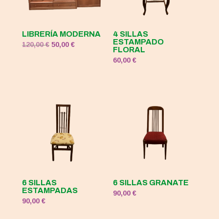
LIBRERÍA MODERNA
4 SILLAS
ESTAMPADO
El
El
120,00
€
50,00
€
FLORAL
precio
precio
60,00
€
original
actual
era:
es:
120,00 €.
50,00 €.
6 SILLAS
6 SILLAS GRANATE
ESTAMPADAS
90,00
€
90,00
€