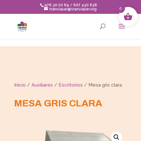
Skip to content
976 30 02 69 / 607 430 638
0
tranviaser@tranviaser.org
Inicio
/
Auxiliares
/
Escritorios
/ Mesa gris clara
MESA GRIS CLARA