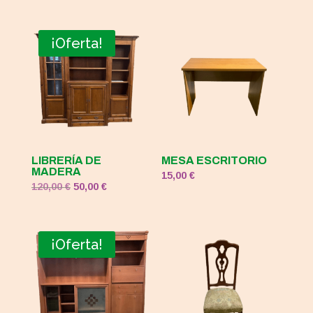
¡Oferta!
LIBRERÍA DE
MESA ESCRITORIO
MADERA
15,00
€
El
El
120,00
€
50,00
€
precio
precio
original
actual
era:
es:
¡Oferta!
120,00 €.
50,00 €.