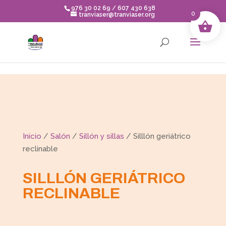
Skip to content
976 30 02 69 / 607 430 638
0
tranviaser@tranviaser.org
Inicio
/
Salón
/
Sillón y sillas
/ Silllón geriátrico
reclinable
SILLLÓN GERIÁTRICO
RECLINABLE