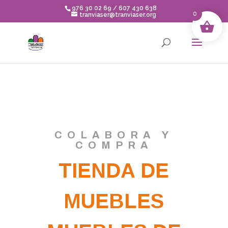
Skip to content
976 30 02 69 / 607 430 638
0
tranviaser@tranviaser.org
COLABORA Y
COMPRA
TIENDA DE
MUEBLES