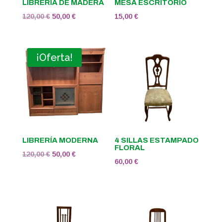
LIBRERÍA DE MADERA
MESA ESCRITORIO
El
El
120,00
€
50,00
€
15,00
€
precio
precio
original
actual
era:
es:
¡Oferta!
120,00 €.
50,00 €.
LIBRERÍA MODERNA
4 SILLAS ESTAMPADO
FLORAL
El
El
120,00
€
50,00
€
60,00
€
precio
precio
original
actual
era:
es:
120,00 €.
50,00 €.