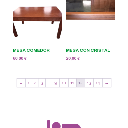
MESA COMEDOR
MESA CON CRISTAL
60,00
€
20,00
€
←
1
2
3
…
9
10
11
12
13
14
→