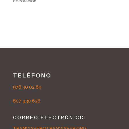
decoración
TELÉFONO
976 30 02 69
607 430 638
CORREO ELECTRÓNICO
TRANVIASER@TRANVIASER.ORG